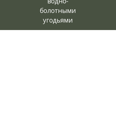
водно-
болотными
угодьями